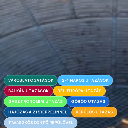
VÁROSLÁTOGATÁSOK
2-4 NAPOS UTAZÁSOK
BALKÁN UTAZÁSOK
DÉL-EURÓPA UTAZÁS
GASZTRONÓMIAI UTAZÁS
GÖRÖG UTAZÁS
HAJÓZÁS A Z(S)EPPELINNEL
REPÜLŐS UTAZÁS
TAVASZKÖSZÖNTŐ REPÜLŐVEL