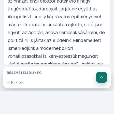
színházat, ahol először adták elő a nagy
tragédiaköltők darabjait, járjuk be együtt az
Akropoliszt, amely káprázatos építményeivel
már az ókoriakat is ámulatba ejtette, sétáljunk
együtt az Agorán, ahova nemcsak vásárolni, de
politizálni is jártak az elődeink. Mindemellett
ismerkedjünk a modernebb kori
vonatkozásokkal is, kényeztessük magunkat
kiváló görög tavernákban, és végül, hajózzunk
együtt a Saróni-öbölben, három csodálatos
RÉSZVÉTELI DÍJ / FŐ
szigeten kikötve.
-
Ft - tól
Részletes Program