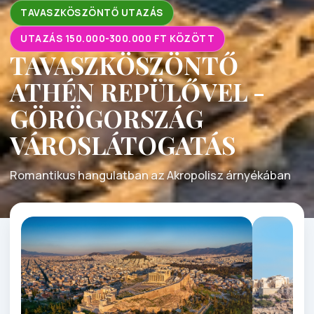
TAVASZKÖSZÖNTŐ UTAZÁS
UTAZÁS 150.000-300.000 FT KÖZÖTT
TAVASZKÖSZÖNTŐ
ATHÉN REPÜLŐVEL -
GÖRÖGORSZÁG
VÁROSLÁTOGATÁS
Romantikus hangulatban az Akropolisz árnyékában