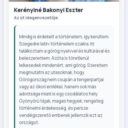
Kerényiné Bakonyi Eszter
Az út idegenvezetője
Mindig is érdekelt a történelem, így kerültem
Szegedre latin-történelem szakra. Itt
találkoztam a görög nyelvvel és kultúrával és
beleszerettem. Azóta is töretlenül
lelkesedek mindenért, ami görög. Szeretem
megmutatni az utasoknak, hogy
Görögország nem csupán a tengerpartjai
vagy az ókori emlékei, hanem sok más
adottsága miatt is egy csodálatos hely.
Gyönyörű tájak, magas hegyek, rengeteg
történelmi érdekesség, és persze
vendégszerető emberek jellemzik ezt az
országot.