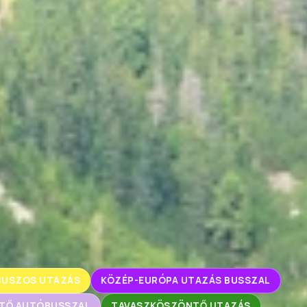
BUSZOS UTAZÁS
KÖZÉP-EURÓPA UTAZÁS BUSSZAL
TŐ AUTÓBUSSZAL
TAVASZKÖSZÖNTŐ UTAZÁS