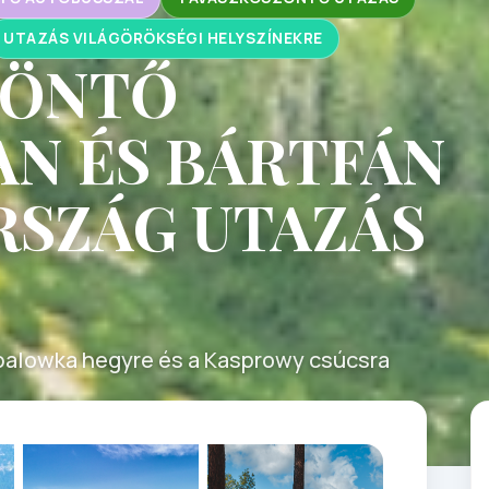
UTAZÁS VILÁGÖRÖKSÉGI HELYSZÍNEKRE
ZÖNTŐ
N ÉS BÁRTFÁN
RSZÁG UTAZÁS
ubalowka hegyre és a Kasprowy csúcsra