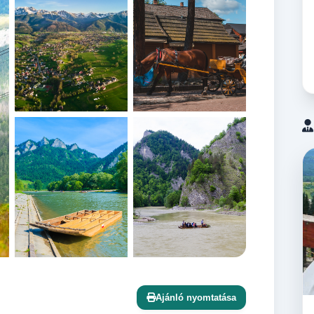
+13 további
Ajánló nyomtatása