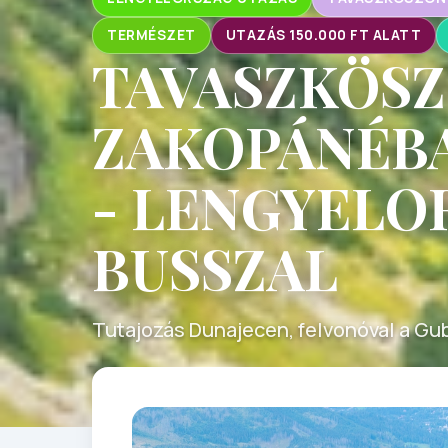
TERMÉSZET
UTAZÁS 150.000 FT ALATT
TAVASZKÖS
ZAKOPÁNÉBA
- LENGYELO
BUSSZAL
Tutajozás Dunajecen, felvonóval a G