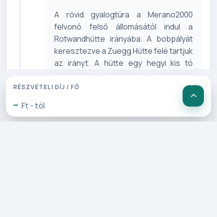
A rövid gyalogtúra a Merano2000
felvonó felső állomásától indul a
Rotwandhütte irányába. A bobpályát
keresztezve a Zuegg Hütte felé tartjuk
az irányt. A hütte egy hegyi kis tó
közelében található kacsákkal,
békákkal és teknősökkel.
RÉSZVÉTELI DÍJ / FŐ
Megpihenünk a hütte teraszán - egy
-
Ft - tól
kis snaps, kávé társaságában - és
indulunk lefelé mérsékelt tempóval (kb.
35-40 perc alatt). Így érkezük meg az
Avelengo-i Falzeben parkolóhoz.
Megpihenünk, fogyasztunk egy
keveset és visszaindulunk a
felvonóállomáshoz (felvonójegy). Az
időjárásra való tekintettel a napi
programok sorrendje felcserélődhet.