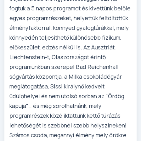
fogtuk a 5 napos programot és kivettünk belőle
egyes programrészeket, helyettük feltöltöttük
élményfaktorral, könnyed gyalogtúrákkal, mely
könnyedén teljesíthető különösebb fizikum,
előkészület, edzés nélkül is. Az Ausztriát,
Liechtenstein-t, Olaszországot érintő
programunkban szerepel Bad Reichenhall
sógyártás központja, a Milka csokoládégyár
meglátogatása, Sissi királynő kedvelt
üdülőhelyei és nem utolsó sorban az "Ördög
kapuja"… és még sorolhatnánk, mely
programrészek közé iktattunk kettő túrázás
lehetőségét is szebbnél szebb helyszíneken!
Számos csoda, megannyi élmény mely örökre