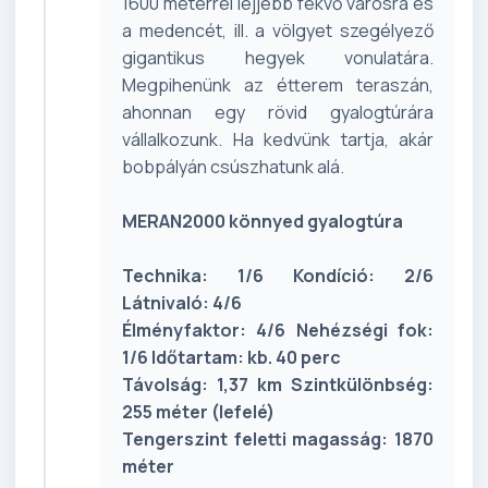
1600 méterrel lejjebb fekvő városra és
a medencét, ill. a völgyet szegélyező
gigantikus hegyek vonulatára.
Megpihenünk az étterem teraszán,
ahonnan egy rövid gyalogtúrára
vállalkozunk. Ha kedvünk tartja, akár
bobpályán csúszhatunk alá.
MERAN2000 könnyed gyalogtúra
Technika: 1/6 Kondíció: 2/6
Látnivaló: 4/6
Élményfaktor: 4/6 Nehézségi fok:
1/6 Időtartam: kb. 40 perc
Távolság: 1,37 km Szintkülönbség:
255 méter (lefelé)
Tengerszint feletti magasság: 1870
méter