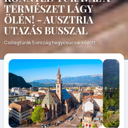
TERMÉSZET LÁGY
ÖLÉN! - AUSZTRIA
UTAZÁS BUSSZAL
Csillagtúrák 5 ország hegycsúcsai között