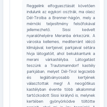
Reggelink elfogyasztását követően
indulunk az egykori osztrák, ma olasz
Dél-Tirolba a Brenner-hágón, mely a
mérnöki teljesítmény felsőfokával
jellemezhető. Sissi kedvelt
nyaralóhelyére Meranba érkezünk. A
városka kellemes, mediterránt idéző
klímájával, kertjeivel, parkjaival sétára
hívja látogatóit, ahol bekukkantunk a
merani várkastélyba. Látogatást
teszünk a Trautsmanndorf kastély
parkjában, melyet Dél-Tirol legszebb
és leglátványosabb kertjének
választottak meg! A neogótikus
kastélyban évente több alkalommal
tartózkodott Sissi királynő is, melynek
kertében gyönyörködve töltötte