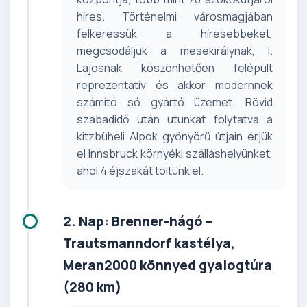
híres. Történelmi városmagjában
felkeressük a híresebbeket,
megcsodáljuk a mesekirálynak, I.
Lajosnak köszönhetően felépült
reprezentatív és akkor modernnek
számító só gyártó üzemet. Rövid
szabadidő után utunkat folytatva a
kitzbüheli Alpok gyönyörű útjain érjük
el Innsbruck környéki szálláshelyünket,
ahol 4 éjszakát töltünk el.
2. Nap: Brenner-hágó –
Trautsmanndorf kastélya,
Meran2000 könnyed gyalogtúra
(280 km)