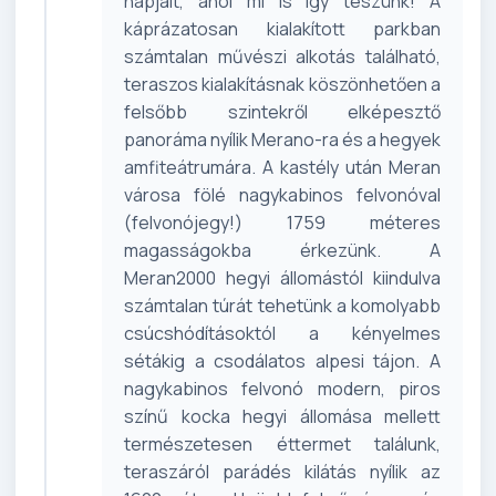
napjait, ahol mi is így teszünk! A
káprázatosan kialakított parkban
számtalan művészi alkotás található,
teraszos kialakításnak köszönhetően a
felsőbb szintekről elképesztő
panoráma nyílik Merano-ra és a hegyek
amfiteátrumára. A kastély után Meran
városa fölé nagykabinos felvonóval
(felvonójegy!) 1759 méteres
magasságokba érkezünk. A
Meran2000 hegyi állomástól kiindulva
számtalan túrát tehetünk a komolyabb
csúcshódításoktól a kényelmes
sétákig a csodálatos alpesi tájon. A
nagykabinos felvonó modern, piros
színű kocka hegyi állomása mellett
természetesen éttermet találunk,
teraszáról parádés kilátás nyílik az