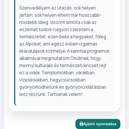
Szenvedélyem az utazás, sok helyen
jártam, sok helyen éltem már hosszabb-
rövidebb ideig. Viszont amióta csak az
eszemet tudom nagyon szeretem a
természetet, ezen belül a hegyeket, főleg
az Alpokat, ami egész évben izgalmas
kirándulások színhelye. A karintiai programok
alkalmával megmutatom Önöknek, hogy
mennyi kultúrális és természeti kincset rejt
ez a vidék. Templomokban, várakban,
vízesésekben, hegycsúcsokban
gyönyörködhetünk és gyönyörű kilátásban
lesz részünk. Tartsanak velem!
Ajánló nyomtatása