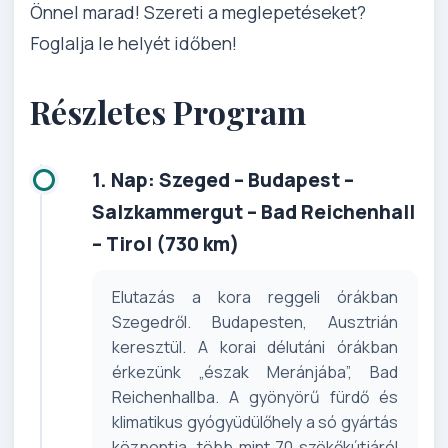
Önnel marad! Szereti a meglepetéseket?
Foglalja le helyét időben!
Részletes Program
1. Nap: Szeged – Budapest –
Salzkammergut – Bad Reichenhall
– Tirol (730 km)
Elutazás a kora reggeli órákban
Szegedről. Budapesten, Ausztrián
keresztül. A korai délutáni órákban
érkezünk „észak Meránjába”, Bad
Reichenhallba. A gyönyörű fürdő és
klimatikus gyógyüdülőhely a só gyártás
központja, több mint 70 szökőkútjáról