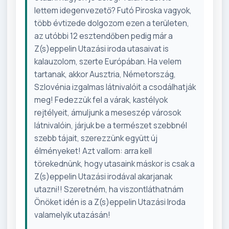
lettem idegenvezető? Futó Piroska vagyok,
több évtizede dolgozom ezen a területen,
az utóbbi 12 esztendőben pedig már a
Z(s)eppelin Utazási iroda utasaivat is
kalauzolom, szerte Európában. Ha velem
tartanak, akkor Ausztria, Németország,
Szlovénia izgalmas látnivalóit a csodálhatják
meg! Fedezzük fel a várak, kastélyok
rejtélyeit, ámuljunk a meseszép városok
látnivalóin, járjuk be a természet szebbnél
szebb tájait, szerezzünk együtt új
élményeket! Azt vallom: arra kell
törekednünk, hogy utasaink máskor is csak a
Z(s)eppelin Utazási irodával akarjanak
utazni!! Szeretném, ha viszontláthatnám
Önöket idén is a Z(s)eppelin Utazási Iroda
valamelyik utazásán!