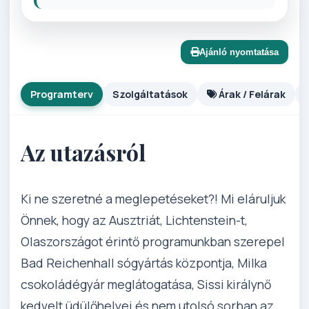
Ajánló nyomtatása
Programterv
Szolgáltatások
Árak / Felárak
Az utazásról
Ki ne szeretné a meglepetéseket?! Mi eláruljuk
Önnek, hogy az Ausztriát, Lichtenstein-t,
Olaszországot érintő programunkban szerepel
Bad Reichenhall sógyártás központja, Milka
csokoládégyár meglátogatása, Sissi királynő
kedvelt üdülőhelyei és nem utolsó sorban az