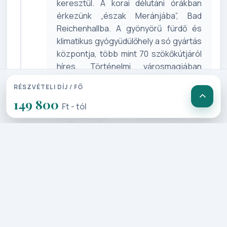
keresztül. A korai délutáni órákban
érkezünk „észak Meránjába”, Bad
Reichenhallba. A gyönyörű fürdő és
klimatikus gyógyüdülőhely a só gyártás
központja, több mint 70 szökőkútjáról
híres. Történelmi városmagjában
felkeressük a híresebbeket (őszi
RÉSZVÉTELI DÍJ / FŐ
csoportoknál a kutak
149 800
télmentesítésére lehet számítani),
Ft - tól
megcsodáljuk a mesekirálynak, I.
Lajosnak köszönhetően felépült
reprezentatív és akkor modernnek
számító só gyártó üzemet (kívülről).
Rövid szabadidő után utunkat folytatva
a kitzbüheli Alpok gyönyörű útjain érjük
el Innsbruck környéki szálláshelyünket,
ahol 3 éjszakát töltünk el.