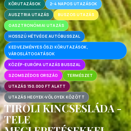
KÖRUTAZÁSOK
2-4 NAPOS UTAZÁSOK
AUSZTRIA UTAZÁS
BUSZOS UTAZÁS
GASZTRONÓMIAI UTAZÁS
HOSSZÚ HÉTVÉGE AUTÓBUSSZAL
KEDVEZMÉNYES ŐSZI KÖRUTAZÁSOK,
VÁROSLÁTOGATÁSOK
KÖZÉP-EURÓPA UTAZÁS BUSSZAL
SZOMSZÉDOS ORSZÁG
TERMÉSZET
UTAZÁS 150.000 FT ALATT
UTAZÁS HEGYEK-VÖLGYEK KÖZÖTT
TIROLI KINCSESLÁDA -
TELE
MEGLEPETÉSEKKEL -