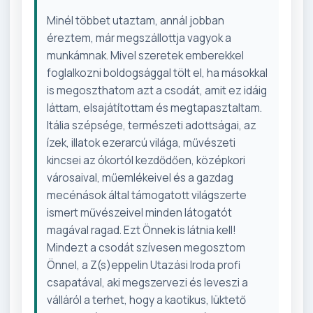
Minél többet utaztam, annál jobban
éreztem, már megszállottja vagyok a
munkámnak. Mivel szeretek emberekkel
foglalkozni boldogsággal tölt el, ha másokkal
is megoszthatom azt a csodát, amit ez idáig
láttam, elsajátítottam és megtapasztaltam.
Itália szépsége, természeti adottságai, az
ízek, illatok ezerarcú világa, művészeti
kincsei az ókortól kezdődően, középkori
városaival, műemlékeivel és a gazdag
mecénások által támogatott világszerte
ismert művészeivel minden látogatót
magával ragad. Ezt Önnek is látnia kell!
Mindezt a csodát szívesen megosztom
Önnel, a Z(s)eppelin Utazási Iroda profi
csapatával, aki megszervezi és leveszi a
válláról a terhet, hogy a kaotikus, lüktető