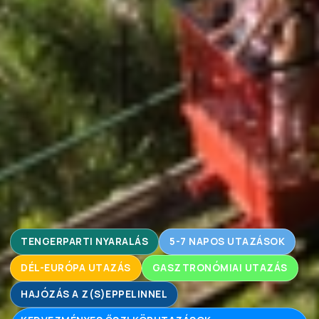
TENGERPARTI NYARALÁS
5-7 NAPOS UTAZÁSOK
DÉL-EURÓPA UTAZÁS
GASZTRONÓMIAI UTAZÁS
HAJÓZÁS A Z(S)EPPELINNEL