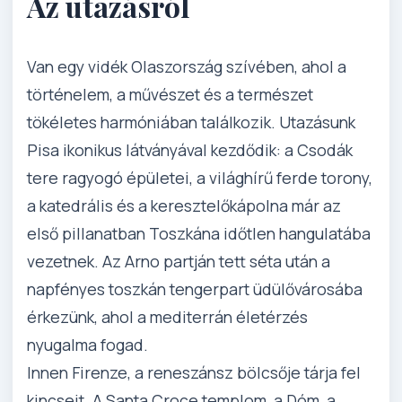
Az utazásról
Van egy vidék Olaszország szívében, ahol a
történelem, a művészet és a természet
tökéletes harmóniában találkozik. Utazásunk
Pisa ikonikus látványával kezdődik: a Csodák
tere ragyogó épületei, a világhírű ferde torony,
a katedrális és a keresztelőkápolna már az
első pillanatban Toszkána időtlen hangulatába
vezetnek. Az Arno partján tett séta után a
napfényes toszkán tengerpart üdülővárosába
érkezünk, ahol a mediterrán életérzés
nyugalma fogad.
Innen Firenze, a reneszánsz bölcsője tárja fel
kincseit. A Santa Croce templom, a Dóm, a