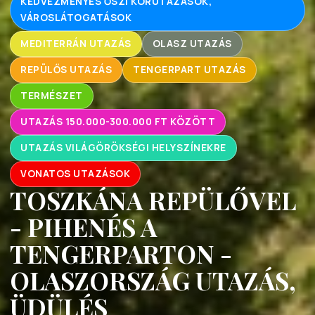
KEDVEZMÉNYES ŐSZI KÖRUTAZÁSOK,
VÁROSLÁTOGATÁSOK
MEDITERRÁN UTAZÁS
OLASZ UTAZÁS
REPÜLŐS UTAZÁS
TENGERPART UTAZÁS
TERMÉSZET
UTAZÁS 150.000-300.000 FT KÖZÖTT
UTAZÁS VILÁGÖRÖKSÉGI HELYSZÍNEKRE
VONATOS UTAZÁSOK
TOSZKÁNA REPÜLŐVEL
- PIHENÉS A
TENGERPARTON -
OLASZORSZÁG UTAZÁS,
ÜDÜLÉS