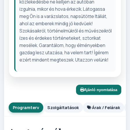
közlekedésbe ne kelljen az autóban
izgulnia, mikor és hova érkezik. Látogassa
meg Ön is a varázslatos, napsütötte Itáliát,
ahol az emberek mindig jó kedvűek!
Szokásaikról, történelmükről és művészeikről
ízes és érdekes történeteket, sztorikat
mesélek. Garantálom, hogy élményekben
gazdag lesz utazása, ha velem tart! Ígérem
ezért mindent megteszek. Utazzon velünk!
Ajánló nyomtatása
Programterv
Szolgáltatások
Árak / Felárak