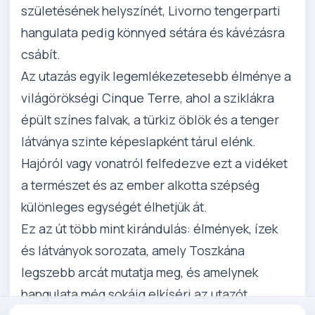
születésének helyszínét, Livorno tengerparti
hangulata pedig könnyed sétára és kávézásra
csábít.
Az utazás egyik legemlékezetesebb élménye a
világörökségi Cinque Terre, ahol a sziklákra
épült színes falvak, a türkiz öblök és a tenger
látványa szinte képeslapként tárul elénk.
Hajóról vagy vonatról felfedezve ezt a vidéket
a természet és az ember alkotta szépség
különleges egységét élhetjük át.
Ez az út több mint kirándulás: élmények, ízek
és látványok sorozata, amely Toszkána
legszebb arcát mutatja meg, és amelynek
hangulata még sokáig elkíséri az utazót.