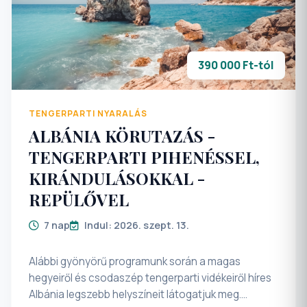
KELL LENNIE A HAZAÉRKEZÉST KÖVETŐ 3 HÓNAPIG!
KÉRJÜK A NEVEK PONTOSÍTÁSÁT AZ
ÚTLEVÉL/SZEMÉLYI IGAZOLVÁNY SZERINT! (Az ebből
390 000 Ft-tól
eredő problémák az utas(okat) terheli!) KÜLFÖLDI
ÁLLAMPOLGÁROK EGYÉNILEG INTÉZIK AZ EGYES
ORSZÁGOKBA TÖRTÉNŐ BEUTAZÁSHOZ
SZÜKSÉGES ENGEDÉLYEKET (VÍZUMOKAT) !
TENGERPARTI NYARALÁS
(további részletek a Külügyminisztérium honlapján)
ALBÁNIA KÖRUTAZÁS -
</b>
TENGERPARTI PIHENÉSSEL,
KIRÁNDULÁSOKKAL -
REPÜLŐVEL
7 nap
Indul: 2026. szept. 13.
Alábbi gyönyörű programunk során a magas
hegyeiről és csodaszép tengerparti vidékeiről híres
Albánia legszebb helyszíneit látogatjuk meg.