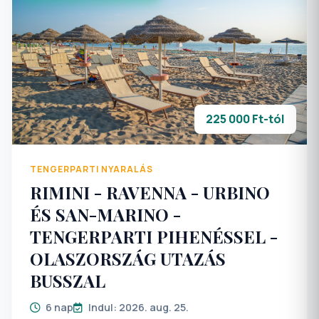
helyezkednek el, kb. 200-250 méterre a
tengerparttól. A strand lépcsőkön és útról is
megközelíthető. Központi nagy éttermében
félpanziós ellátás várja a vendégeket. Strandja
kiépített és aprókavicsos. Nagy tengerparti
teraszos kávézója kellemes hely a pihenésre.
225 000 Ft-tól
TENGERPARTI NYARALÁS
RIMINI - RAVENNA - URBINO
ÉS SAN-MARINO -
TENGERPARTI PIHENÉSSEL -
OLASZORSZÁG UTAZÁS
BUSSZAL
6 nap
Indul: 2026. aug. 25.