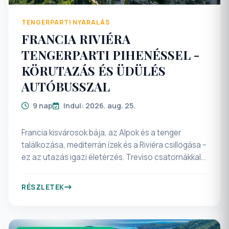
TENGERPARTI NYARALÁS
FRANCIA RIVIÉRA
TENGERPARTI PIHENÉSSEL -
KÖRUTAZÁS ÉS ÜDÜLÉS
AUTÓBUSSZAL
9 nap
Indul: 2026. aug. 25.
Francia kisvárosok bája, az Alpok és a tenger
találkozása, mediterrán ízek és a Riviéra csillogása –
ez az utazás igazi életérzés. Treviso csatornákkal
átszőtt utcáitól a Garda-tó smaragdzöld vizén át a
Ligur-tenger napsütötte partjáig vezet az utunk,
RÉSZLETEK
ahol a pihenés és a felfedezés tökéletes
egyensúlyban váltják egymást. Elegáns tengerparti
városok, hangulatos óvárosok, hajós kirándulások,