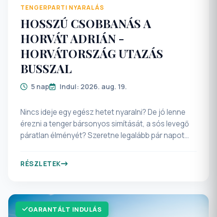
TENGERPARTI NYARALÁS
HOSSZÚ CSOBBANÁS A
HORVÁT ADRIÁN -
HORVÁTORSZÁG UTAZÁS
BUSSZAL
5 nap
Indul: 2026. aug. 19.
Nincs ideje egy egész hetet nyaralni? De jó lenne
érezni a tenger bársonyos simítását, a sós levegő
páratlan élményét? Szeretne legalább pár napot
nyaralással tölteni? Csobbanjon velünk az Adriai-
tenger varázslatos horvát tengerpartján, a
RÉSZLETEK
hozzánk legközelebb eső részén, a Kvarner-
öbölben! (Omišalj, Rijeka, Opatija). Szép zöld
környezetben található, kényelmes, igényes és jó
adottságokkal rendelkező szálloda. A hotelek nagy
GARANTÁLT INDULÁS
villa épületekből állnak, melyek a hegyoldalban