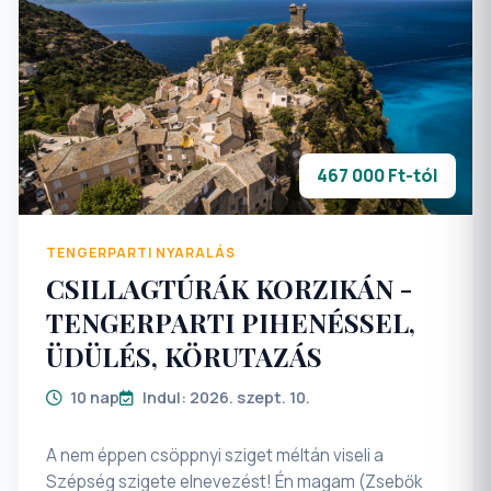
467 000 Ft-tól
TENGERPARTI NYARALÁS
CSILLAGTÚRÁK KORZIKÁN -
TENGERPARTI PIHENÉSSEL,
ÜDÜLÉS, KÖRUTAZÁS
10 nap
Indul: 2026. szept. 10.
A nem éppen csöppnyi sziget méltán viseli a
Szépség szigete elnevezést! Én magam (Zsebők