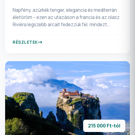
Napfény, azúrkék tenger, elegancia és mediterrán
életöröm – ezen az utazáson a francia és az olasz
Riviéra legszebb arcait fedezzük fel, mindezt
kényelmes, időtakarékos repülőutazással, hogy az
élményeké legyen a főszerep már az első pillanattól
RÉSZLETEK
kezdve. Repülővel érkezünk meg Nizzába, a Côte
d’Azur napfényben fürdő „fővárosába”, így a hosszú,
fárasztó utazás helyett már az első napon
átadhatjuk magunkat a mediterrán hangulatnak.
Nizzától San Remón és Portofinón át Monaco
csillogásáig, Cannes filmfesztiválos eleganciájától
a provence-i hegyvidék vadregényes kanyonjaiig
kalauzoljuk el utasainkat – nyugodt tempóban,
átgondolt útvonalon, ahol a városnézések és a
pihenés tökéletes egyensúlyban vannak. A repülős
érkezés és hazautazás nemcsak időt nyer
215 000 Ft-tól
számunkra, hanem valódi komfortérzetet is
biztosít: több idő jut a tengerpartra, a hangulatos