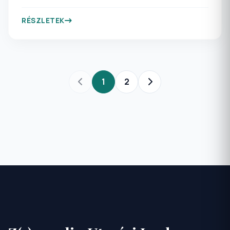
Csoportjaink minden kedves résztvevője saját
belátása és vérmérséklete szerint választhat, hogy
RÉSZLETEK
az aktív kikapcsolódásnak vagy a pihentető
tengerparti időtöltésnek szenteli az itt eltöltött
napokat! Jöjjön velünk, és ismerje meg Albánia
különleges történelmi emlékhelyeit és napsütötte,
homokos tengerpartját!
1
2