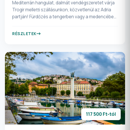
Mediterrán hangulat, dalmát vendégszeretet várja
Trogir melletti szállásunkon, közvetlenül az Adria
partján! Fürdőzés a tengerben vagy a medencében,
esti séták Trogír óvárosában, finom vacsorák a
szálloda teraszán! Most minden összejön, ami az
RÉSZLETEK
igazi nyaraláshoz kell. Sőt! Ha elég volt a
napozásból, jöjjön velünk fakultatív programokra:
Split, Sibenik, Krka Nemzeti Park, Hvar-sziget és
kanyonhajózás a Cetina-folyón is szerepel
kínálatunkban!
117 500 Ft-tól