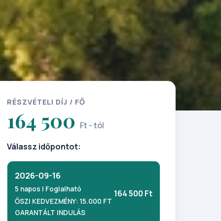
RÉSZVÉTELI DÍJ / FŐ
164 500
Ft - tól
Válassz időpontot:
2026-09-16
5 napos | Foglalható
164 500 Ft
ŐSZI KEDVEZMÉNY: 15.000 FT
GARANTÁLT INDULÁS