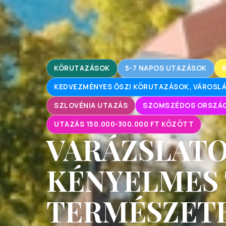
KÖRUTAZÁSOK
5-7 NAPOS UTAZÁSOK
KEDVEZMÉNYES ŐSZI KÖRUTAZÁSOK, VÁROS
SZLOVÉNIA UTAZÁS
SZOMSZÉDOS ORSZÁ
UTAZÁS 150.000-300.000 FT KÖZÖTT
VARÁZSLATO
KÉNYELMES 
TERMÉSZETB