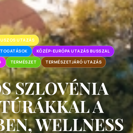
BUSZOS UTAZÁS
LÁTOGATÁSOK
KÖZÉP-EURÓPA UTAZÁS BUSSZAL
G
TERMÉSZET
TERMÉSZETJÁRÓ UTAZÁS
S SZLOVÉNIA
TÚRÁKKAL A
EN, WELLNESS