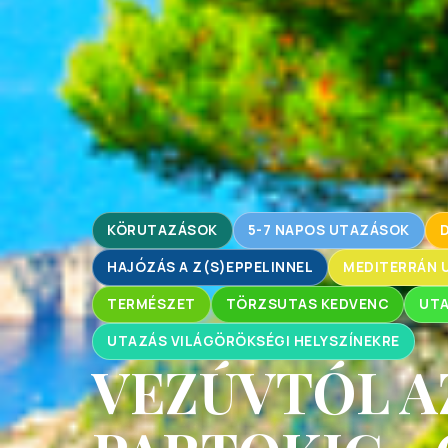
KÖRUTAZÁSOK
5-7 NAPOS UTAZÁSOK
HAJÓZÁS A Z(S)EPPELINNEL
MEDITERRÁN 
TERMÉSZET
TÖRZSUTAS KEDVENC
UTA
UTAZÁS VILÁGÖRÖKSÉGI HELYSZÍNEKRE
VEZÚVTÓL A