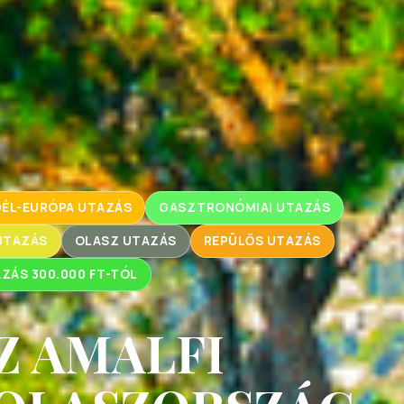
DÉL-EURÓPA UTAZÁS
GASZTRONÓMIAI UTAZÁS
UTAZÁS
OLASZ UTAZÁS
REPÜLŐS UTAZÁS
ZÁS 300.000 FT-TÓL
Z AMALFI