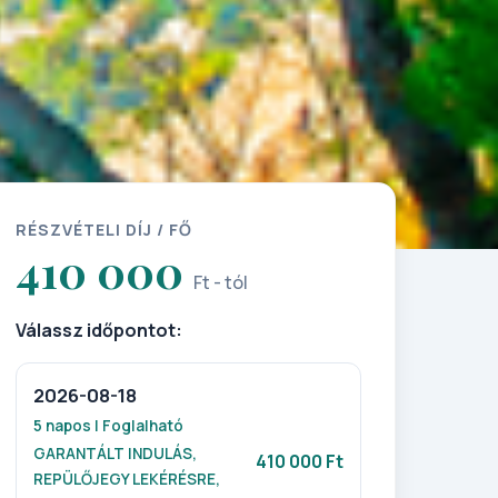
RÉSZVÉTELI DÍJ / FŐ
410 000
Ft - tól
Válassz időpontot:
2026-08-18
5 napos | Foglalható
GARANTÁLT INDULÁS,
410 000 Ft
REPÜLŐJEGY LEKÉRÉSRE,