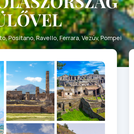
 OLASZORSZÁG
ÜLŐVEL
to, Positano, Ravello, Ferrara, Vezúv, Pompei