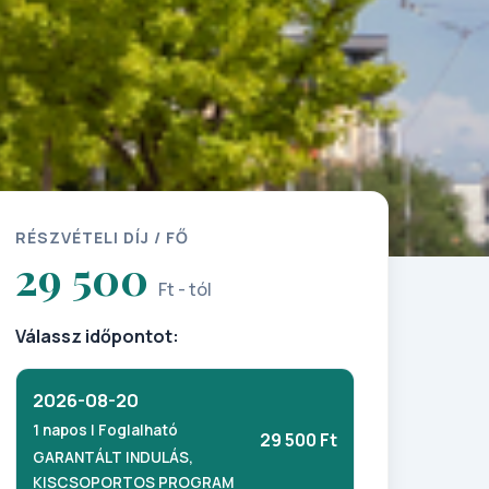
RÉSZVÉTELI DÍJ / FŐ
29 500
Ft - tól
Válassz időpontot:
2026-08-20
1 napos | Foglalható
29 500 Ft
GARANTÁLT INDULÁS,
KISCSOPORTOS PROGRAM