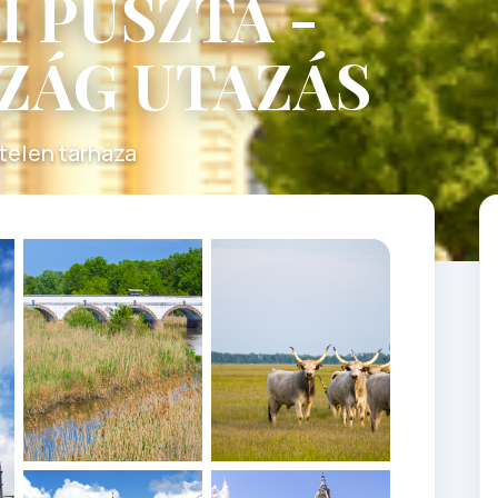
 PUSZTA -
ZÁG UTAZÁS
telen tárháza