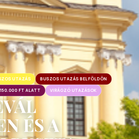
SZOS UTAZÁS
BUSZOS UTAZÁS BELFÖLDÖN
150.000 FT ALATT
VIRÁGZÓ UTAZÁSOK
EVÁL
N ÉS A