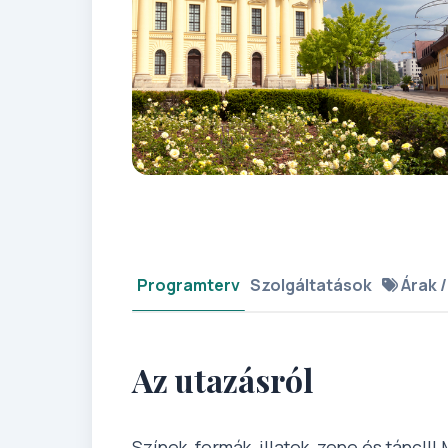
Programterv
Szolgáltatások
Árak /
Az utazásról
Színek, formák, illatok, zene és tánc!!!