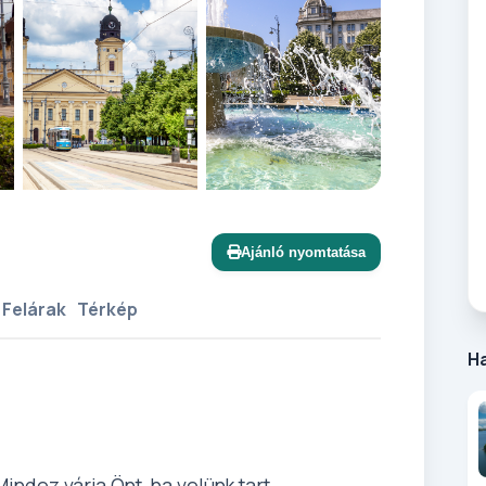
+6 további
Ajánló nyomtatása
 Felárak
Térkép
H
 Mindez várja Önt, ha velünk tart