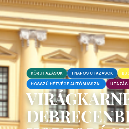
KÖRUTAZÁSOK
1 NAPOS UTAZÁSOK
BU
HOSSZÚ HÉTVÉGE AUTÓBUSSZAL
UTAZÁS 
VIRÁGKARN
DEBRECENBE