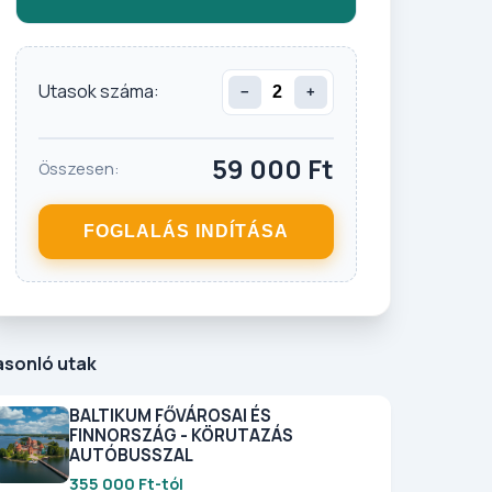
Utasok száma:
−
+
59 000
Ft
Összesen:
FOGLALÁS INDÍTÁSA
asonló utak
BALTIKUM FŐVÁROSAI ÉS
FINNORSZÁG - KÖRUTAZÁS
AUTÓBUSSZAL
355 000 Ft-tól