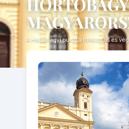
HORTOBÁGYI
MAGYARORS
A Hortobágyi puszta titokzatos és vég