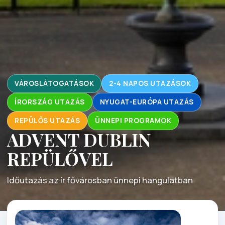
VÁROSLÁTOGATÁSOK
2-4 NAPOS UTAZÁSOK
ÍRORSZÁG UTAZÁS
NYUGAT-EURÓPA UTAZÁS
REPÜLŐS UTAZÁS
ÜNNEPI PROGRAMOK
ADVENT DUBLIN
REPÜLŐVEL
Időutazás az ír fővárosban ünnepi hangulatban