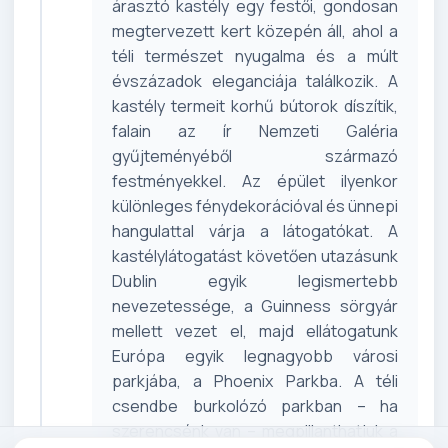
árasztó kastély egy festői, gondosan
megtervezett kert közepén áll, ahol a
téli természet nyugalma és a múlt
évszázadok eleganciája találkozik. A
kastély termeit korhű bútorok díszítik,
falain az ír Nemzeti Galéria
gyűjteményéből származó
festményekkel. Az épület ilyenkor
különleges fénydekorációval és ünnepi
hangulattal várja a látogatókat. A
kastélylátogatást követően utazásunk
Dublin egyik legismertebb
nevezetessége, a Guinness sörgyár
mellett vezet el, majd ellátogatunk
Európa egyik legnagyobb városi
parkjába, a Phoenix Parkba. A téli
csendbe burkolózó parkban – ha
szerencsénk van – megpillanthatjuk a