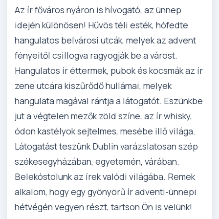
Az ír főváros nyáron is hívogató, az ünnep
idején különösen! Hűvös téli esték, hófedte
hangulatos belvárosi utcák, melyek az advent
fényeitől csillogva ragyogják be a várost.
Hangulatos ír éttermek, pubok és kocsmák az ír
zene utcára kiszűrődő hullámai, melyek
hangulata magával rántja a látogatót. Eszünkbe
jut a végtelen mezők zöld színe, az ír whisky,
ódon kastélyok sejtelmes, mesébe illő világa.
Látogatást teszünk Dublin varázslatosan szép
székesegyházában, egyetemén, várában.
Belekóstolunk az írek valódi világába. Remek
alkalom, hogy egy gyönyörű ír adventi-ünnepi
hétvégén vegyen részt, tartson Ön is velünk!