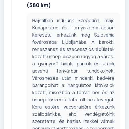
(580 km)
Hajnalban indulunk Szegedről, majd
Budapesten és Tornyiszentmiklóson
keresztül érkezünk meg Szlovénia
fővárosába, Ljubljanába. A barokk,
reneszánsz és szecessziós épületek
között ünnepi díszben ragyog a város:
a gyönyörű hidak, parkok és utcák
adventi fényárban tündökölnek.
Városnézés után mindenki kedvére
barangolhat a hangulatos látnivalók
között, miközben a forralt bor és az
ünnepi fűszerek illata tölti be a levegőt.
Kora estére, vacsoraidőre érkezünk
szállodánkba, ahol vendéglátóink
szeretettel és házias ízekkel várnak
bennünket Portorožban. A tengerparti