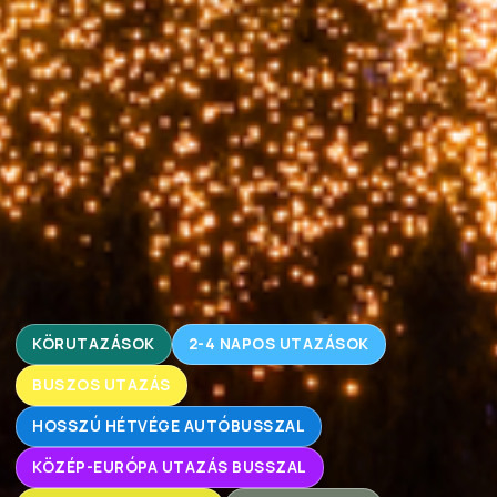
KÖRUTAZÁSOK
2-4 NAPOS UTAZÁSOK
BUSZOS UTAZÁS
HOSSZÚ HÉTVÉGE AUTÓBUSSZAL
KÖZÉP-EURÓPA UTAZÁS BUSSZAL