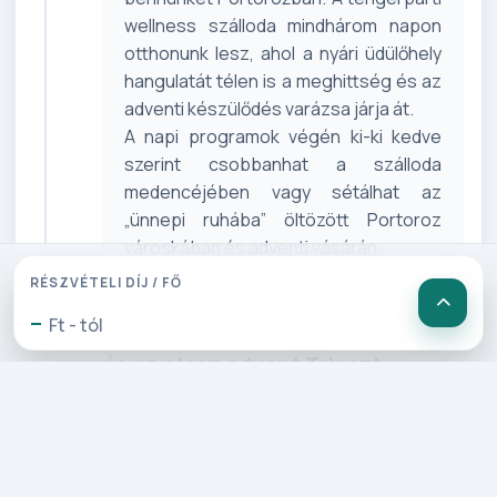
wellness szálloda mindhárom napon
otthonunk lesz, ahol a nyári üdülőhely
hangulatát télen is a meghittség és az
adventi készülődés varázsa járja át.
A napi programok végén ki-ki kedve
szerint csobbanhat a szálloda
medencéjében vagy sétálhat az
„ünnepi ruhába” öltözött Portoroz
városkában és adventi vásárán.
RÉSZVÉTELI DÍJ / FŐ
-
Ft - tól
2. Nap: Koper ünnepi köntösben
és az olasz advent Trieszt
belvárosában (160 km)
Reggelit követően felfedezzük az
adventi varázslatot a festői szépségű