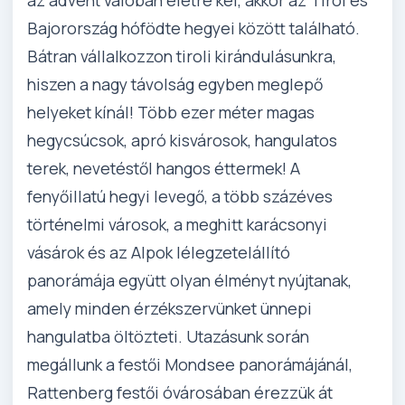
Bajorország hófödte hegyei között található.
Bátran vállalkozzon tiroli kirándulásunkra,
hiszen a nagy távolság egyben meglepő
helyeket kínál! Több ezer méter magas
hegycsúcsok, apró kisvárosok, hangulatos
terek, nevetéstől hangos éttermek! A
fenyőillatú hegyi levegő, a több százéves
történelmi városok, a meghitt karácsonyi
vásárok és az Alpok lélegzetelállító
panorámája együtt olyan élményt nyújtanak,
amely minden érzékszervünket ünnepi
hangulatba öltözteti. Utazásunk során
megállunk a festői Mondsee panorámájánál,
Rattenberg festői óvárosában érezzük át