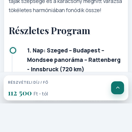
tájak szépsége és a karácsony meghitt varázsa
tökéletes harmóniában fonódik össze!
Részletes Program
1. Nap: Szeged – Budapest –
Mondsee panoráma – Rattenberg
- Innsbruck (720 km)
RÉSZVÉTELI DÍJ / FŐ
A hajnali órákban indulunk Szegedről,
112 500
Budapesten keresztül a hegyeshalmi
Ft - tól
határ felé. Ausztriába érkezve utunkat
a festői Salzkammergut vidéken
folytatjuk, ahol rövid pihenőt tartunk a
Mondsee partján. A tó fölé magasodó
hegyek és a lenyűgöző alpesi