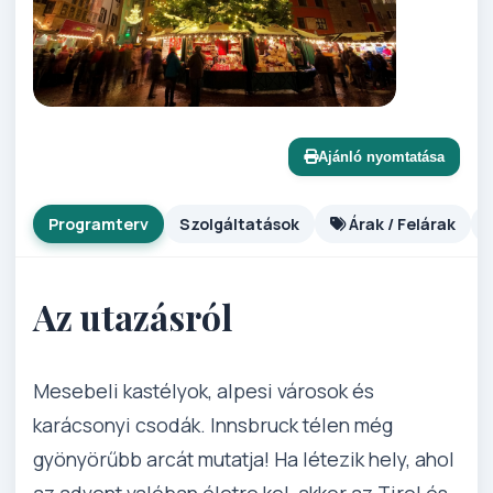
Ajánló nyomtatása
Programterv
Szolgáltatások
Árak / Felárak
Az utazásról
Mesebeli kastélyok, alpesi városok és
karácsonyi csodák. Innsbruck télen még
gyönyörűbb arcát mutatja! Ha létezik hely, ahol
az advent valóban életre kel, akkor az Tirol és