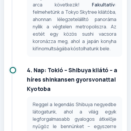
arca következik!
Fakultatív
:
felmehetünk a Tokyo Skytree kilátóba,
ahonnan lélegzetelállító panoráma
nyílik a végtelen metropoliszra. Az
estét egy közös sushi vacsora
koronázza meg, ahol a japán konyha
kifinomultságába kóstolhatunk bele.
4. Nap: Tokió – Shibuya kilátó – a
híres shinkansen gyorsvonattal
Kyotoba
Reggel a legendás Shibuya negyedbe
látogatunk, ahol a világ egyik
legforgalmasabb gyalogos átkelője
nyűgöz le bennünket – egyszerre