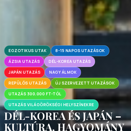
EGZOTIKUS UTAK
8-15 NAPOS UTAZÁSOK
ÁZSIA UTAZÁS
DÉL-KOREA UTAZÁS
JAPÁN UTAZÁS
NAGY ÁLMOK
REPÜLŐS UTAZÁS
ÚJ SZERVEZETT UTAZÁSOK
UTAZÁS 300.000 FT-TÓL
UTAZÁS VILÁGÖRÖKSÉGI HELYSZÍNEKRE
DÉL-KOREA ÉS JAPÁN –
KULTÚRA, HAGYOMÁNY