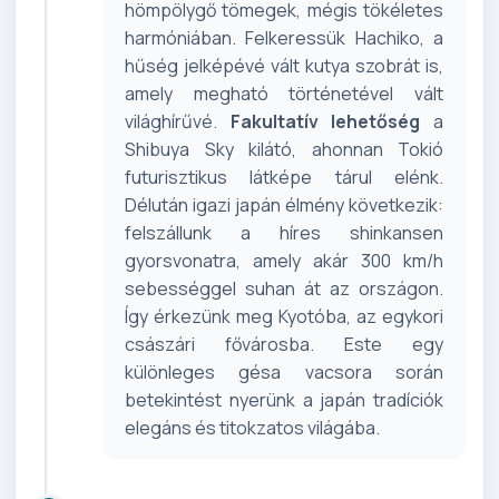
hömpölygő tömegek, mégis tökéletes
harmóniában. Felkeressük Hachiko, a
hűség jelképévé vált kutya szobrát is,
amely megható történetével vált
világhírűvé.
Fakultatív lehetőség
a
Shibuya Sky kilátó, ahonnan Tokió
futurisztikus látképe tárul elénk.
Délután igazi japán élmény következik:
felszállunk a híres shinkansen
gyorsvonatra, amely akár 300 km/h
sebességgel suhan át az országon.
Így érkezünk meg Kyotóba, az egykori
császári fővárosba. Este egy
különleges gésa vacsora során
betekintést nyerünk a japán tradíciók
elegáns és titokzatos világába.