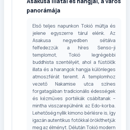
Asakusa illatai és hangjai, a város
panorámája
Első teljes napunkon Tokió múltja és
jelene egyszerre tárul elénk. Az
Asakusa negyedben sétálva
felfedezzük a híres Senso-ji
templomot, Tokió legrégebbi
buddhista szentélyét, ahol a füstölők
illata és a harangok hangja különleges
atmoszférát teremt. A templomhoz
vezető Nakamise utca színes
forgatagában tradicionális édességek
és kézműves portékák csábítanak –
mintha visszarepülnénk az Edo-korba.
Lehetőség nyílik kimono bérlésre is, így
igazán autentikus fotókkal örökíthetjük
meg az élményt. Délután Tokió modern