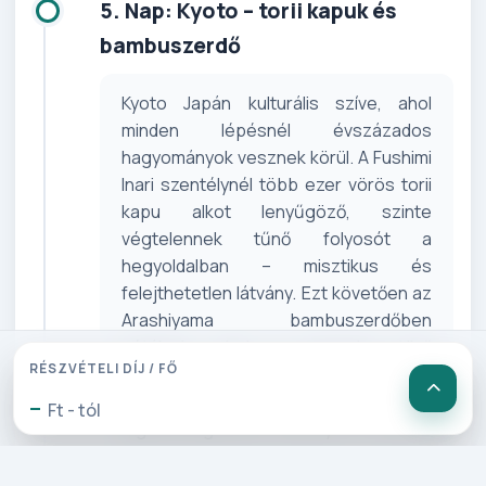
5. Nap: Kyoto – torii kapuk és
bambuszerdő
Kyoto Japán kulturális szíve, ahol
minden lépésnél évszázados
hagyományok vesznek körül. A Fushimi
Inari szentélynél több ezer vörös torii
kapu alkot lenyűgöző, szinte
végtelennek tűnő folyosót a
hegyoldalban – misztikus és
felejthetetlen látvány. Ezt követően az
Arashiyama bambuszerdőben
sétálunk, ahol a magasba törő
RÉSZVÉTELI DÍJ / FŐ
bambuszok susogása különleges
-
nyugalmat áraszt. A nap egyik
Ft - tól
legkülönlegesebb élménye a matcha
tea készítő workshop, ahol saját
kezűleg sajátíthatjuk el a japán