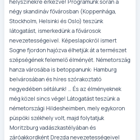
helyszínekre érkezve! Programunk során a
négy skandináv fővárosban (Koppenhága,
Stockholm, Helsinki és Oslo) teszünk
látogatást, ismerkedünk a fővárosok
nevezetességeivel. Képeslapokról ismert
Sogne fjordon hajózva élhetjük át a természet
szépségének felemelő élményét. Németország
hanza városába is betoppanunk: Hamburg
belvárosában és híres szórakoztató
negyedében sétálunk! … És az élményeknek
még közel sincs vége! Látogatást teszünk a
németországi Hildesheimben, mely egykoron
püspöki székhely volt, majd folytatjuk
Moritzburg vadászkastélyában és
záróakkordként Drezda nevezetességeivel