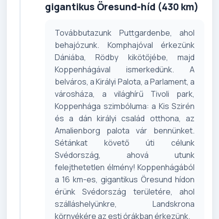
gigantikus Öresund-híd (430 km)
Továbbutazunk Puttgardenbe, ahol
behajózunk. Komphajóval érkezünk
Dániába, Rödby kikötőjébe, majd
Koppenhágával ismerkedünk. A
belváros, a Királyi Palota, a Parlament, a
városháza, a világhírű Tivoli park,
Koppenhága szimbóluma: a Kis Szirén
és a dán királyi család otthona, az
Amalienborg palota vár bennünket.
Sétánkat követő úti célunk
Svédország, ahová utunk
felejthetetlen élmény! Koppenhágából
a 16 km-es, gigantikus Öresund hídon
érünk Svédország területére, ahol
szálláshelyünkre, Landskrona
környékére az esti órákban érkezünk.