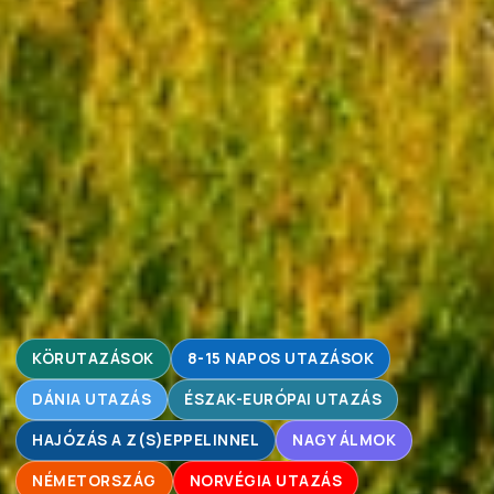
KÖRUTAZÁSOK
8-15 NAPOS UTAZÁSOK
DÁNIA UTAZÁS
ÉSZAK-EURÓPAI UTAZÁS
HAJÓZÁS A Z(S)EPPELINNEL
NAGY ÁLMOK
NÉMETORSZÁG
NORVÉGIA UTAZÁS