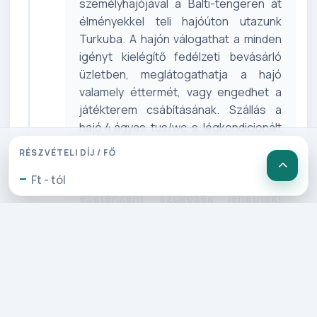
személyhajójával a Balti-tengeren át
élményekkel teli hajóúton utazunk
Turkuba. A hajón válogathat a minden
igényt kielégítő fedélzeti bevásárló
üzletben, meglátogathatja a hajó
valamely éttermét, vagy engedhet a
játékterem csábításának. Szállás a
hajó 4 ágyas, tus/wc-s, légkondicionált
kabinjaiban.
Felhívjuk kedves
RÉSZVÉTELI DÍJ / FŐ
Utasaink figyelmét, hogy a 4 ágyas
-
Ft - tól
kabinok hajónként eltérhetnek és
esetenként szűkösek lehetnek!
Éjszaka a hajóút érinti az Aland-
szigeteket.
4. Nap: Turku séta és a finn
főváros: Helsinki (260 km)