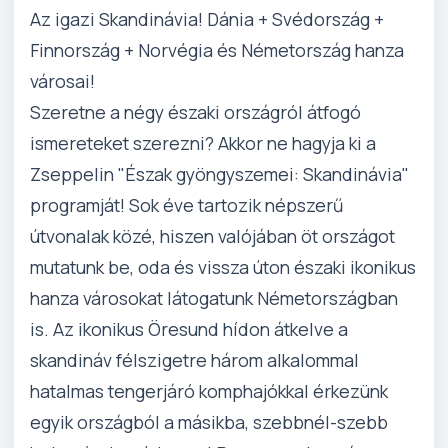
Az igazi Skandinávia! Dánia + Svédország +
Finnország + Norvégia és Németország hanza
városai!
Szeretne a négy északi országról átfogó
ismereteket szerezni? Akkor ne hagyja ki a
Zseppelin "Észak gyöngyszemei: Skandinávia"
programját! Sok éve tartozik népszerű
útvonalak közé, hiszen valójában öt országot
mutatunk be, oda és vissza úton északi ikonikus
hanza városokat látogatunk Németországban
is. Az ikonikus Öresund hídon átkelve a
skandináv félszigetre három alkalommal
hatalmas tengerjáró komphajókkal érkezünk
egyik országból a másikba, szebbnél-szebb