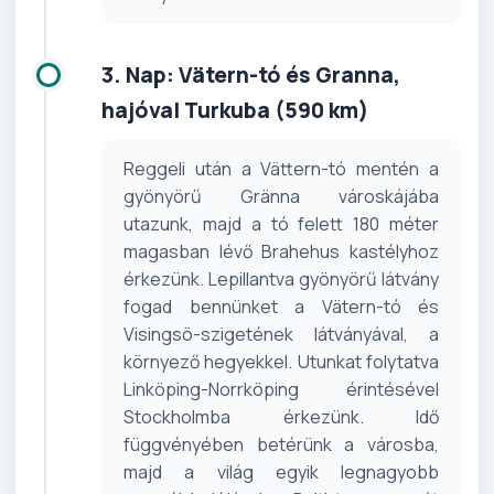
3. Nap: Vätern-tó és Granna,
hajóval Turkuba (590 km)
Reggeli után a Vättern-tó mentén a
gyönyörű Gränna városkájába
utazunk, majd a tó felett 180 méter
magasban lévő Brahehus kastélyhoz
érkezünk. Lepillantva gyönyörű látvány
fogad bennünket a Vätern-tó és
Visingsö-szigetének látványával, a
környező hegyekkel. Utunkat folytatva
Linköping-Norrköping érintésével
Stockholmba érkezünk. Idő
függvényében betérünk a városba,
majd a világ egyik legnagyobb