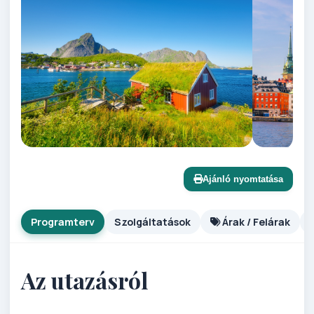
Ajánló nyomtatása
Programterv
Szolgáltatások
Árak / Felárak
Az utazásról