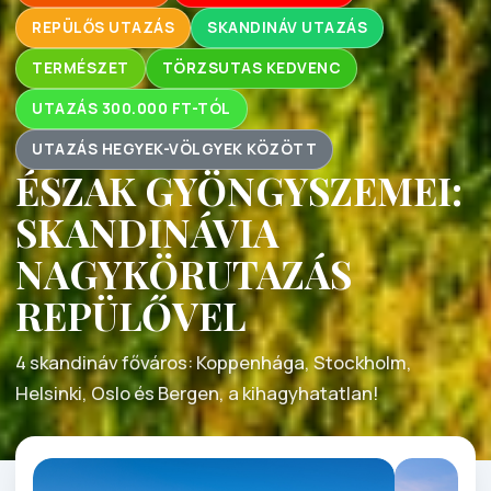
REPÜLŐS UTAZÁS
SKANDINÁV UTAZÁS
TERMÉSZET
TÖRZSUTAS KEDVENC
UTAZÁS 300.000 FT-TÓL
UTAZÁS HEGYEK-VÖLGYEK KÖZÖTT
ÉSZAK GYÖNGYSZEMEI:
SKANDINÁVIA
NAGYKÖRUTAZÁS
REPÜLŐVEL
4 skandináv főváros: Koppenhága, Stockholm,
Helsinki, Oslo és Bergen, a kihagyhatatlan!