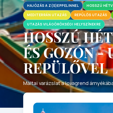
HAJÓZÁS A Z(S)EPPELINNEL
HOSSZÚ HÉTV
MEDITERRÁN UTAZÁS
REPÜLŐS UTAZÁS
UTAZÁS VILÁGÖRÖKSÉGI HELYSZÍNEKRE
HOSSZÚ HÉT
ÉS GOZÓN - 
REPÜLŐVEL
Máltai varázslat a lovagrend árnyékába