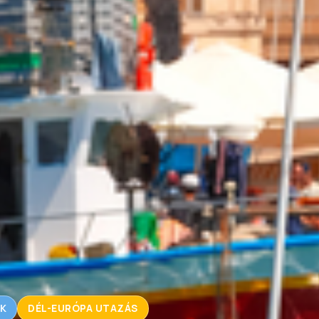
K
DÉL-EURÓPA UTAZÁS