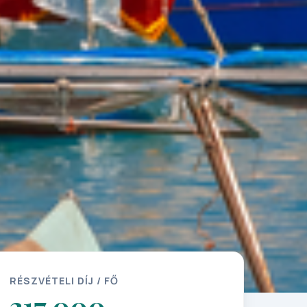
RÉSZVÉTELI DÍJ / FŐ
317 000