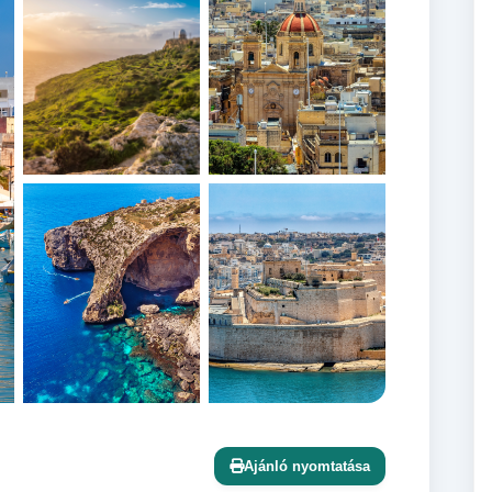
+12 további
Ajánló nyomtatása