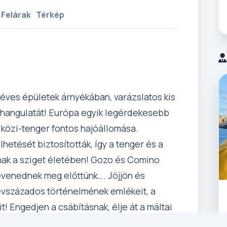
 Felárak
Térkép
zéves épületek árnyékában, varázslatos kis
t hangulatát! Európa egyik legérdekesebb
dközi-tenger fontos hajóállomása.
hetését biztosították, így a tenger és a
nak a sziget életében! Gozo és Comino
levenednek meg előttünk…. Jöjjön és
évszázados történelmének emlékeit, a
t! Engedjen a csábításnak, élje át a máltai
n hangulatát!