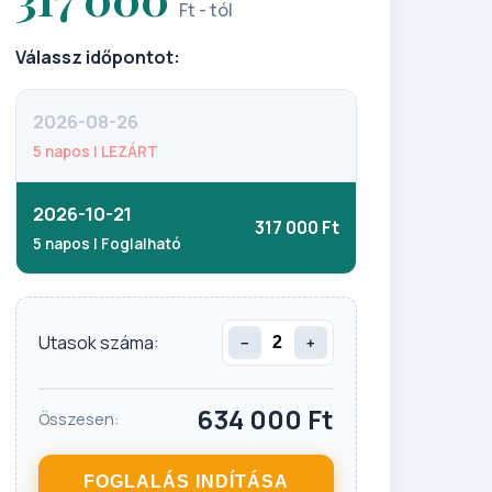
Ft - tól
Válassz időpontot:
2026-08-26
5 napos | LEZÁRT
2026-10-21
317 000 Ft
5 napos | Foglalható
Utasok száma:
−
+
634 000
Ft
Összesen:
FOGLALÁS INDÍTÁSA