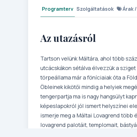
Programterv
Szolgáltatások
Árak /
Az utazásról
Tartson velünk Máltára, ahol több szá
utcácskákon sétálva élvezzük a szige
törpeállama már a föníciaiak óta a Föl
Öbleinek kikötői mindig a helyiek megél
tengerpartja ma is nagy hangsúlyt kap
képeslapokról jól ismert helyszínei e
ismerje meg a Máltai Lovagrend több 
lovagrend palotáit, templomait, bástyái
kultúra és mindennapok utánozhatatla