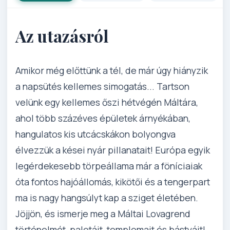
Az utazásról
Amikor még előttünk a tél, de már úgy hiányzik
a napsütés kellemes simogatás... Tartson
velünk egy kellemes őszi hétvégén Máltára,
ahol több százéves épületek árnyékában,
hangulatos kis utcácskákon bolyongva
élvezzük a kései nyár pillanatait! Európa egyik
legérdekesebb törpeállama már a föníciaiak
óta fontos hajóállomás, kikötői és a tengerpart
ma is nagy hangsúlyt kap a sziget életében.
Jöjjön, és ismerje meg a Máltai Lovagrend
történelmét, palotáit, templomait és bástyáit!