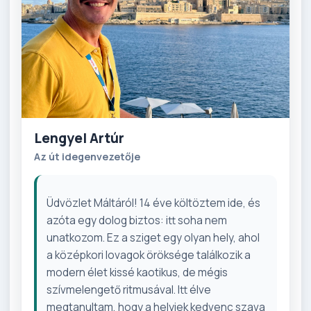
Lengyel Artúr
Az út idegenvezetője
Üdvözlet Máltáról! 14 éve költöztem ide, és
azóta egy dolog biztos: itt soha nem
unatkozom. Ez a sziget egy olyan hely, ahol
a középkori lovagok öröksége találkozik a
modern élet kissé kaotikus, de mégis
szívmelengető ritmusával. Itt élve
megtanultam, hogy a helyiek kedvenc szava