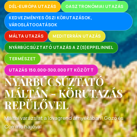
DÉL-EURÓPA UTAZÁS
GASZTRONÓMIAI UTAZÁS
KEDVEZMÉNYES ŐSZI KÖRUTAZÁSOK,
VÁROSLÁTOGATÁSOK
MÁLTA UTAZÁS
MEDITERRÁN UTAZÁS
NYÁRBÚCSÚZTATÓ UTAZÁS A Z(S)EPPELINNEL
TERMÉSZET
UTAZÁS 150.000-300.000 FT KÖZÖTT
NYÁRBÚCSÚZTATÓ
MÁLTÁN - KÖRUTAZÁS
REPÜLŐVEL
Máltai varázslat a lovagrend árnyékában! Gozo és
Comino hajóval