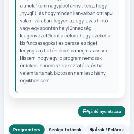
a „mela” (ami nagyjából annyit tesz, hogy
„nyugi”), és hogy minden kanyarban ott lapul
valami váratlan, legyen az egy lovas hintó
vagy egy spontán helyi ünnepség.
Idegenvezetőként a célom, hogy ezeket a
kis furcsaságokat és persze a sziget
lenyűgöző történelmét is megmutassam.
Hiszem, hogy egy jó program nemcsak
érdekes, hanem szórakoztató is, és ha
velem tartanak, biztosan nem lesz hiány
egyikben sem.
Ajánló nyomtatása
Programterv
Szolgáltatások
Árak / Felárak