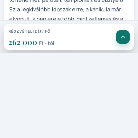
Ez a legkiválóbb időszak erre, a kánikula már
elvonult, a nap ereje több, mint kellemes és a
tengerben is csobbanhat még! Engedjen a
RÉSZVÉTELI DÍJ / FŐ
csábításnak, élje át a máltai kultúra
262 000
Ft - tól
utánozhatatlan hangulatát!
Részletes Program
1. Nap: Budapest – Málta
(repülővel)
Elutazás Budapest - Liszt Ferenc
repülőtérről menetrendszerinti
repülővel Máltára, majd