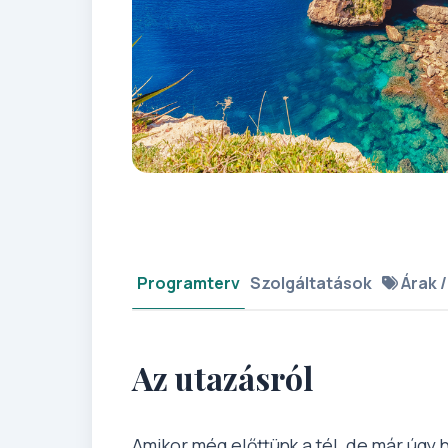
Programterv
Szolgáltatások
Árak /
Az utazásról
Amikor még előttünk a tél, de már úgy 