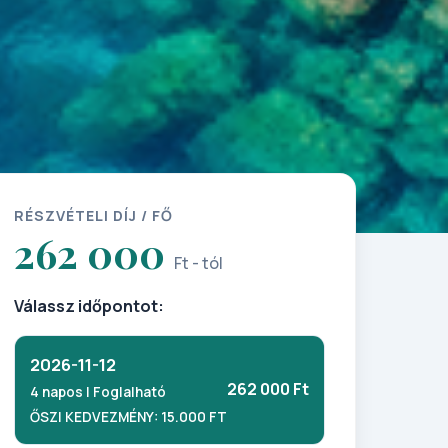
RÉSZVÉTELI DÍJ / FŐ
262 000
Ft - tól
Válassz időpontot:
2026-11-12
262 000 Ft
4 napos | Foglalható
ŐSZI KEDVEZMÉNY: 15.000 FT