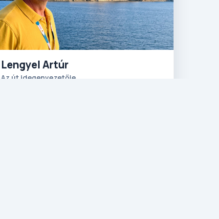
Lengyel Artúr
Az út idegenvezetője
Üdvözlet Máltáról! 14 éve költöztem ide, és
azóta egy dolog biztos: itt soha nem
unatkozom. Ez a sziget egy olyan hely, ahol
a középkori lovagok öröksége találkozik a
modern élet kissé kaotikus, de mégis
szívmelengető ritmusával. Itt élve
megtanultam, hogy a helyiek kedvenc
szava a „mela” (ami nagyjából annyit tesz,
hogy „nyugi”), és hogy minden kanyarban
ott lapul valami váratlan, legyen az egy