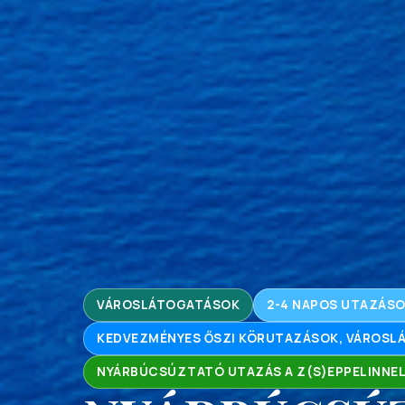
VÁROSLÁTOGATÁSOK
2-4 NAPOS UTAZÁS
KEDVEZMÉNYES ŐSZI KÖRUTAZÁSOK, VÁROS
NYÁRBÚCSÚZTATÓ UTAZÁS A Z(S)EPPELINNE