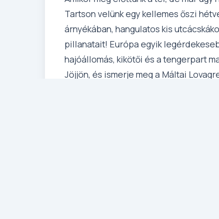
Tartson velünk egy kellemes őszi hétv
árnyékában, hangulatos kis utcácskáko
pillanatait! Európa egyik legérdekeseb
hajóállomás, kikötői és a tengerpart m
Jöjjön, és ismerje meg a Máltai Lovagr
bástyáit! Ez a legkiválóbb időszak erre
mint kellemes és a tengerben is csobb
a máltai kultúra utánozhatatlan hangula
Részletes Program
1. Nap: Budapest – Málta (
Elutazás Budapest - Liszt Fere