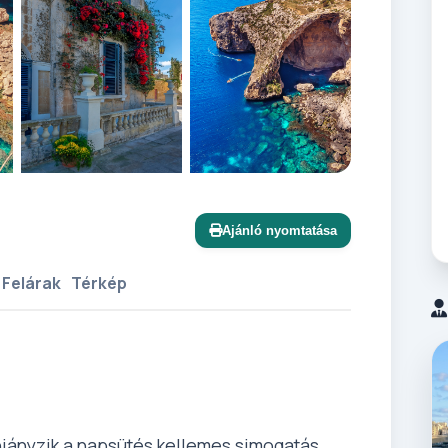
+12 további
Ajánló nyomtatása
 Felárak
Térkép
hiányzik a napsütés kellemes simogatás...