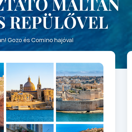
ZTATÓ MÁLTÁN
S REPÜLŐVEL
an! Gozo és Comino hajóval