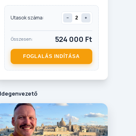
Utasok száma:
−
+
524 000
Ft
Összesen:
FOGLALÁS INDÍTÁSA
Idegenvezető