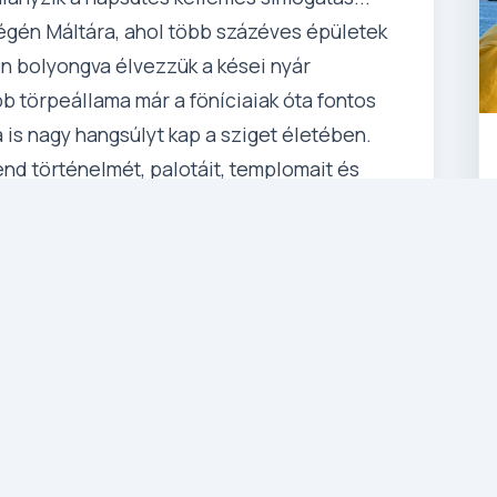
égén Máltára, ahol több százéves épületek
n bolyongva élvezzük a kései nyár
b törpeállama már a föníciaiak óta fontos
a is nagy hangsúlyt kap a sziget életében.
end történelmét, palotáit, templomait és
, a kánikula már elvonult, a nap ereje több,
anhat még! Engedjen a csábításnak, élje át
tát!
repülővel)
nc repülőtérről menetrendszerinti repülővel