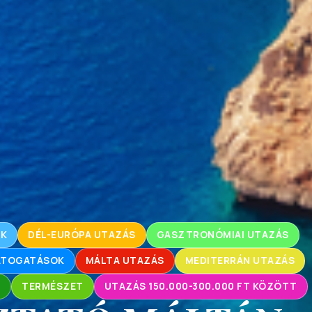
OK
DÉL-EURÓPA UTAZÁS
GASZTRONÓMIAI UTAZÁS
LÁTOGATÁSOK
MÁLTA UTAZÁS
MEDITERRÁN UTAZÁS
L
TERMÉSZET
UTAZÁS 150.000-300.000 FT KÖZÖTT