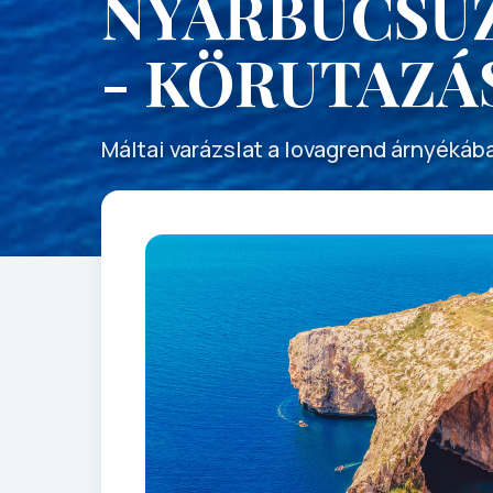
NYÁRBÚCSÚ
- KÖRUTAZÁ
Máltai varázslat a lovagrend árnyékáb