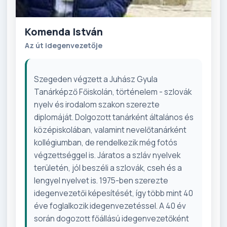
Komenda István
Az út idegenvezetője
Szegeden végzett a Juhász Gyula
Tanárképző Főiskolán, történelem - szlovák
nyelv és irodalom szakon szerezte
diplomáját. Dolgozott tanárként általános és
középiskolában, valamint nevelőtanárként
kollégiumban, de rendelkezik még fotós
végzettséggel is. Járatos a szláv nyelvek
területén, jól beszéli a szlovák, cseh és a
lengyel nyelvet is. 1975-ben szerezte
idegenvezetői képesítését, így több mint 40
éve foglalkozik idegenvezetéssel. A 40 év
során dogozott főállású idegenvezetőként