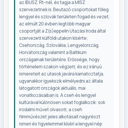
az IBUSZ. Rt-nél, és tagja a MISZ
szervezetnek is. Beutazó csoportokat főleg
lengyel és szlovák területen fogad és vezet,
az elmúlt 20 évben legtöbb magyar
csoportját a Z(s)eppelin Utazási Iroda által
szervezett külföldi utakon kísérte;
Csehország, Szlovákia, Lengyelország,
Horvátország valamint a Baltikum
országainak területére. Erőssége, hogy
történelem szakon végzett, és ez irányú
ismereteit az utasok javára kamatoztatja,
ugyanakkor igyekszik elmélyedni az általa
látogatott országok aktuális, mai
vonatkozásaiban is. A cseh és lengyel
kultúrával különösen sokat foglalkozik: sok
irodalmi művet olvasott, a cseh
filmművészet jeles alkotásait nagyrészt
ismeri és figyelemmel kíséri a lengyel nép