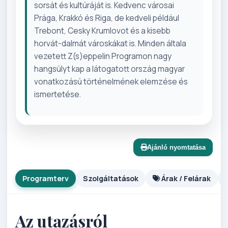
sorsát és kultúráját is. Kedvenc városai
Prága, Krakkó és Riga, de kedveli például
Trebont, Cesky Krumlovot és a kisebb
horvát-dalmát városkákat is. Minden általa
vezetett Z(s)eppelin Programon nagy
hangsúlyt kap a látogatott ország magyar
vonatkozású történelmének elemzése és
ismertetése.
Ajánló nyomtatása
Programterv
Szolgáltatások
Árak / Felárak
Az utazásról