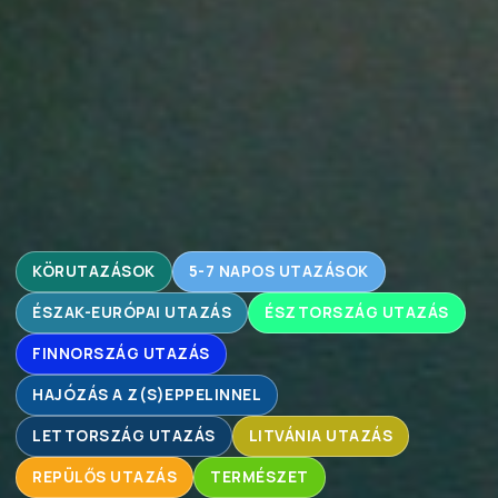
KÖRUTAZÁSOK
5-7 NAPOS UTAZÁSOK
ÉSZAK-EURÓPAI UTAZÁS
ÉSZTORSZÁG UTAZÁS
FINNORSZÁG UTAZÁS
HAJÓZÁS A Z(S)EPPELINNEL
LETTORSZÁG UTAZÁS
LITVÁNIA UTAZÁS
REPÜLŐS UTAZÁS
TERMÉSZET