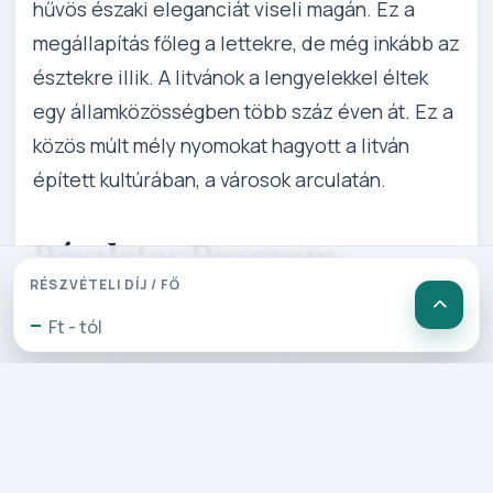
hűvös északi eleganciát viseli magán. Ez a
megállapítás főleg a lettekre, de még inkább az
észtekre illik. A litvánok a lengyelekkel éltek
egy államközösségben több száz éven át. Ez a
közös múlt mély nyomokat hagyott a litván
épített kultúrában, a városok arculatán.
Részletes Program
RÉSZVÉTELI DÍJ / FŐ
-
Ft - tól
1. Nap: Budapest - Vilnius
Repülőmenetrendtől függően
érkezünk Vilniusba. Transzfer a
szállodába, ahol a szállásunk lesz.